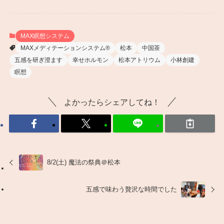
MAX瞑想システム
MAXメディテーションシステム®︎
松本
中国茶
五感を研ぎ澄ます
幸せホルモン
松本アトリウム
小林創建
瞑想
よかったらシェアしてね！
8/2(土) 魔法の祭典＠松本
五感で味わう贅沢な時間でした