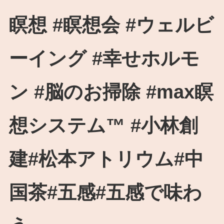
瞑想 #瞑想会 #ウェルビ
ーイング #幸せホルモ
ン #脳のお掃除 #max瞑
想システム™︎ #小林創
建#松本アトリウム#中
国茶#五感#五感で味わ