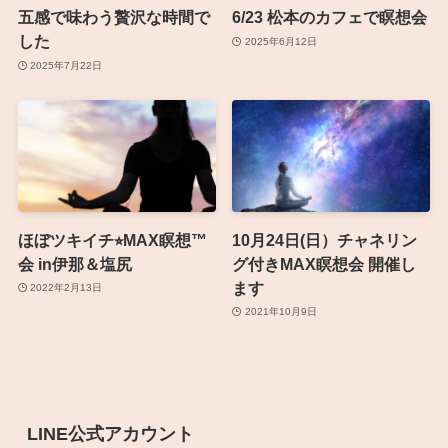
五感で味わう贅沢な時間で
6/23 松本のカフェで瞑想会
した
2025年6月12日
2025年7月22日
ほぼツキイチ⭐︎MAX瞑想™️
10月24日(日）チャネリン
会 in伊那＆塩尻
グ付きMAX瞑想会 開催し
ます
2022年2月13日
2021年10月9日
LINE公式アカウント