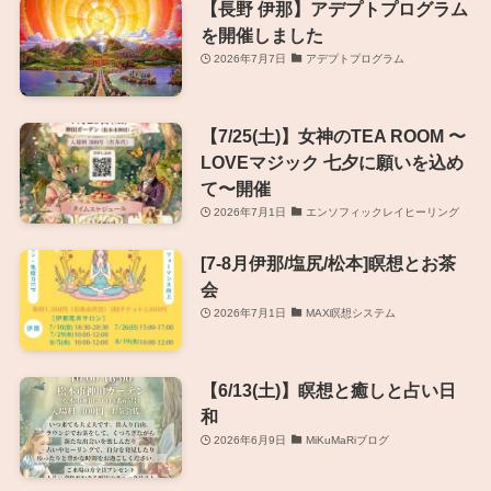
【長野 伊那】アデプトプログラム
を開催しました
2026年7月7日
アデプトプログラム
【7/25(土)】女神のTEA ROOM 〜
LOVEマジック 七夕に願いを込め
て〜開催
2026年7月1日
エンソフィックレイヒーリング
[7-8月伊那/塩尻/松本]瞑想とお茶
会
2026年7月1日
MAX瞑想システム
【6/13(土)】瞑想と癒しと占い日
和
2026年6月9日
MiKuMaRiブログ