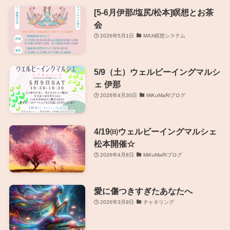
[5-6月伊那/塩尻/松本]瞑想とお茶
会
2026年5月1日
MAX瞑想システム
5/9（土）ウェルビーイングマルシ
ェ 伊那
2026年4月30日
MiKuMaRiブログ
4/19㈰ウェルビーイングマルシェ
松本開催☆
2026年4月8日
MiKuMaRiブログ
愛に傷つきすぎたあなたへ
2026年3月9日
チャネリング