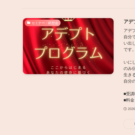
アデ
セミナー・瞑想会
アデ
自分
い出
です
いに
のみ
生き
自分
■受講
■料金
202