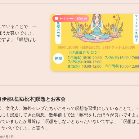
セミナー・瞑想会
していることで、一
ほうが良いですよ」
ですよ」「瞑想はし
6月伊那/塩尻/松本]瞑想とお茶会
家、文化人、海外セレブたちがこぞって瞑想を習慣にしていることで、
人にも浸透してきた瞑想。数年前までは「瞑想をしたほうが良いですよ
っていましたが最近は「瞑想をしないともったいないですよ」「瞑想は
ヤバいですよ」と言う...
6年5月1日