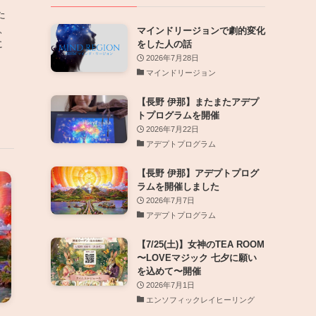
た
、
マインドリージョンで劇的変化
に
をした人の話
2026年7月28日
マインドリージョン
【長野 伊那】またまたアデプ
トプログラムを開催
2026年7月22日
アデプトプログラム
【長野 伊那】アデプトプログ
ラムを開催しました
2026年7月7日
アデプトプログラム
【7/25(土)】女神のTEA ROOM
〜LOVEマジック 七夕に願い
を込めて〜開催
2026年7月1日
エンソフィックレイヒーリング