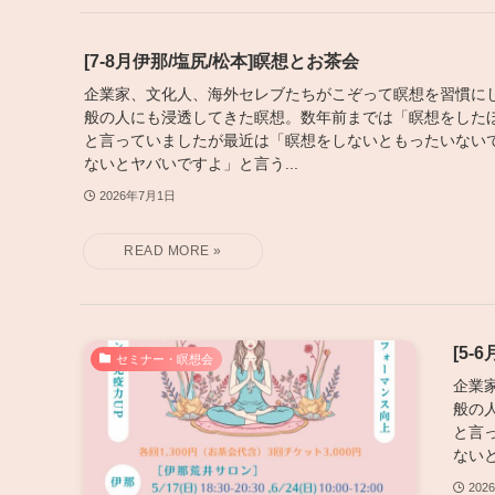
[7-8月伊那/塩尻/松本]瞑想とお茶会
企業家、文化人、海外セレブたちがこぞって瞑想を習慣に
般の人にも浸透してきた瞑想。数年前までは「瞑想をした
と言っていましたが最近は「瞑想をしないともったいない
ないとヤバいですよ」と言う...
2026年7月1日
[5-
セミナー・瞑想会
企業
般の
と言
ないと
202