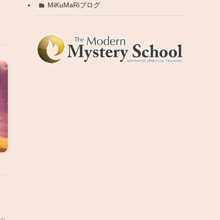
MiKuMaRiブログ
く