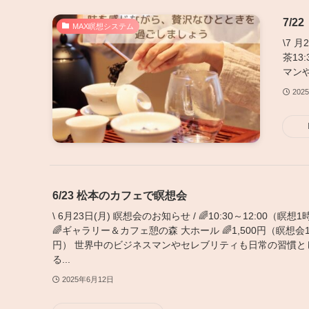
7/
MAX瞑想システム
\7 月
茶13
マン
202
6/23 松本のカフェで瞑想会
\ 6月23日(月) 瞑想会のお知らせ / 🌈10:30～12:00（
🌈ギャラリー＆カフェ憩の森 大ホール 🌈1,500円（瞑想会1
円） 世界中のビジネスマンやセレブリティも日常の習慣と
る...
2025年6月12日