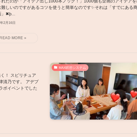
されたのが「アイデア出し1000本ノック！」1000個も企画のアイデアを
は難しいのですがあるコツを使うと簡単なのです✨それは「すでにある
」✖þ...
6年2月16日
MAX瞑想システム
く！ スピリチュア
織津清乃です。 アデプ
ラボイベントでした