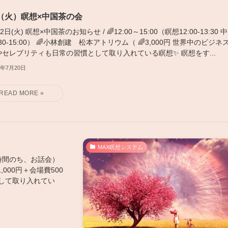
22（火）瞑想×中国茶の会
22日(火) 瞑想×中国茶のお知らせ / 🌈12:00～15:00（瞑想12:00-13:30 
:30-15:00） 🌈小林創建 松本アトリウム（ 🌈3,000円 世界中のビジネ
やセレブリティも日常の習慣として取り入れている瞑想✨ 瞑想をす...
5年7月20日
MAX瞑想システム
瞑想1時間のち、お話会）
,000円＋会場費500
して取り入れてい