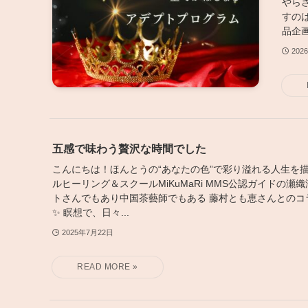
やら
すの
品企画
202
五感で味わう贅沢な時間でした
こんにちは！ほんとうの“あなたの色”で彩り溢れる人生を描
ルヒーリング＆スクールMiKuMaRi MMS公認ガイドの瀬
トさんでもあり中国茶藝師でもある 藤村とも恵さんとのコ
✨ 瞑想で、日々...
2025年7月22日