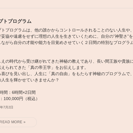
プトプログラム
プトプログラムは、他の誰かからコントロールされることのない人生や
で妥協や遠慮をせずに理想の人生を生きていくために、自分の”神聖さ”
しながら自分の才能や能力を目覚めさせていく２日間の特別なプログラ
。
しえの時代から受け継がれてきた神秘の教えであり、長い間王族や貴族
伝えられてきた「真の帝王学」をお伝えします。
る喜びを見い出し、人生に「真の自由」をもたらす神秘のプログラムで
の人生を輝かせていきませんか？
時間：6時間×2日間
：100,000円（税込）
6年7月2日