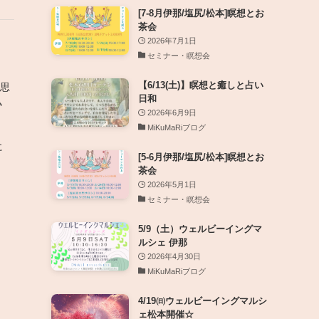
[7-8月伊那/塩尻/松本]瞑想とお
茶会
2026年7月1日
セミナー・瞑想会
、
【6/13(土)】瞑想と癒しと占い
を思
日和
ム
2026年6月9日
MiKuMaRiブログ
に
[5-6月伊那/塩尻/松本]瞑想とお
茶会
、
2026年5月1日
セミナー・瞑想会
5/9（土）ウェルビーイングマ
ルシェ 伊那
2026年4月30日
MiKuMaRiブログ
4/19㈰ウェルビーイングマルシ
ェ松本開催☆