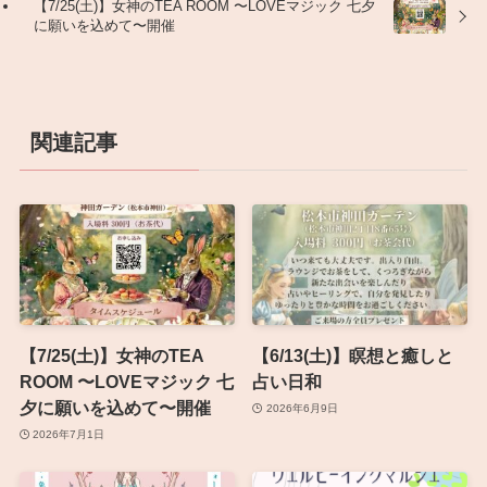
【7/25(土)】女神のTEA ROOM 〜LOVEマジック 七夕
に願いを込めて〜開催
関連記事
【7/25(土)】女神のTEA
【6/13(土)】瞑想と癒しと
ROOM 〜LOVEマジック 七
占い日和
夕に願いを込めて〜開催
2026年6月9日
2026年7月1日