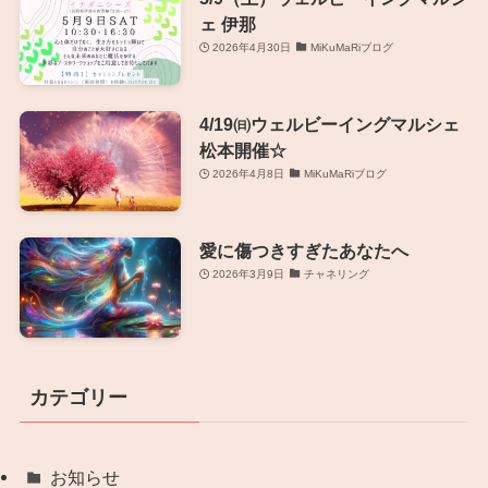
ェ 伊那
2026年4月30日
MiKuMaRiブログ
4/19㈰ウェルビーイングマルシェ
松本開催☆
2026年4月8日
MiKuMaRiブログ
愛に傷つきすぎたあなたへ
2026年3月9日
チャネリング
カテゴリー
お知らせ