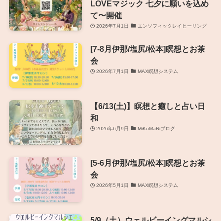
LOVEマジック 七夕に願いを込め
て〜開催
2026年7月1日
エンソフィックレイヒーリング
[7-8月伊那/塩尻/松本]瞑想とお茶
会
2026年7月1日
MAX瞑想システム
【6/13(土)】瞑想と癒しと占い日
和
2026年6月9日
MiKuMaRiブログ
[5-6月伊那/塩尻/松本]瞑想とお茶
会
2026年5月1日
MAX瞑想システム
5/9（土）ウェルビーイングマルシ