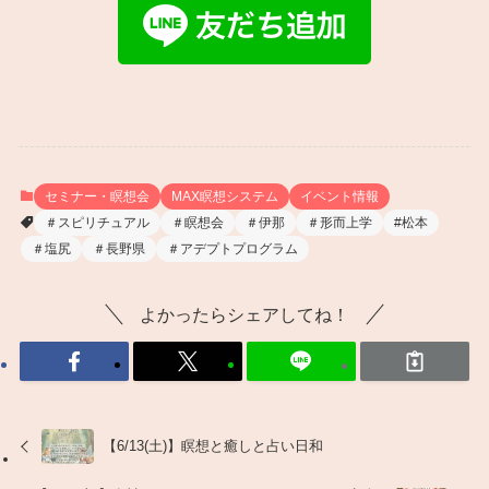
セミナー・瞑想会
MAX瞑想システム
イベント情報
＃スピリチュアル
＃瞑想会
＃伊那
＃形而上学
#松本
＃塩尻
＃長野県
＃アデプトプログラム
よかったらシェアしてね！
【6/13(土)】瞑想と癒しと占い日和