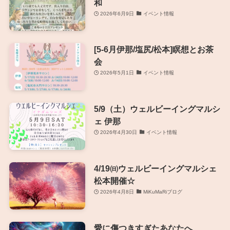
和
2026年6月9日
イベント情報
[5-6月伊那/塩尻/松本]瞑想とお茶
会
2026年5月1日
イベント情報
5/9（土）ウェルビーイングマルシ
ェ 伊那
2026年4月30日
イベント情報
4/19㈰ウェルビーイングマルシェ
松本開催☆
2026年4月8日
MiKuMaRiブログ
愛に傷つきすぎたあなたへ