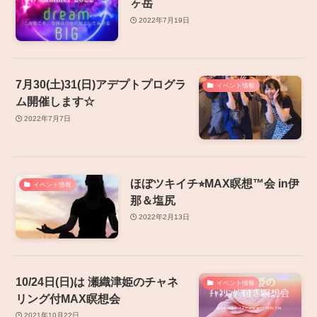
ヶ岳
2022年7月19日
7月30(土)31(日)アデプトプログラ
イベント情報
ム開催します☆
2022年7月7日
ほぼツキイチ⭐︎MAX瞑想™️会 in伊
イベント情報
那＆塩尻
2022年2月13日
10/24日(日)は 瀬織津姫のチャネ
イベント情報
リング付MAX瞑想会
2021年10月22日