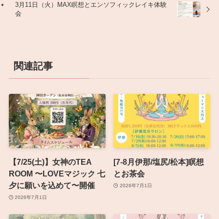
3月11日（火）MAX瞑想とエンソフィックレイキ体験
会
関連記事
【7/25(土)】女神のTEA
[7-8月伊那/塩尻/松本]瞑想
ROOM 〜LOVEマジック 七
とお茶会
夕に願いを込めて〜開催
2026年7月1日
2026年7月1日