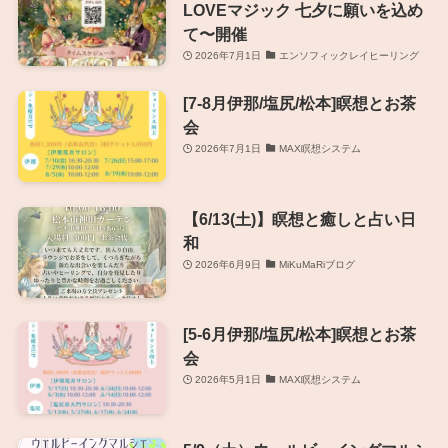
LOVEマジック 七夕に願いを込め
て〜開催
2026年7月1日
エンソフィックレイヒーリング
[7-8月伊那/塩尻/松本]瞑想とお茶
会
2026年7月1日
MAX瞑想システム
【6/13(土)】瞑想と癒しと占い日
和
2026年6月9日
MiKuMaRiブログ
[5-6月伊那/塩尻/松本]瞑想とお茶
会
2026年5月1日
MAX瞑想システム