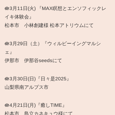
🪷3月11日(火) 『MAX瞑想とエンソフィックレ
イキ体験会』
松本市 小林創建様 松本アトリウムにて
🪷3月29日（土）『ウィルビーイングマルシ
ェ』
伊那市 伊那谷seedsにて
🪷3月30日(日)『日々是2025』
山梨県南アルプス市
🪷4月21日(月)『癒しTIME』
松本市 島立カネキュウ様にて