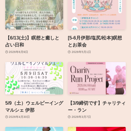
【6/13(土)】瞑想と癒しと
[5-6月伊那/塩尻/松本]瞑想
占い日和
とお茶会
2026年6月9日
2026年5月1日
5/9（土）ウェルビーイング
【3/9締切です】チャリティ
マルシェ 伊那
ー・ラン
2026年4月30日
2026年3月7日