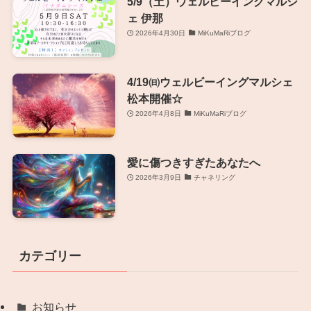
5/9（土）ウェルビーイングマルシ
ェ 伊那
2026年4月30日
MiKuMaRiブログ
4/19㈰ウェルビーイングマルシェ
松本開催☆
2026年4月8日
MiKuMaRiブログ
愛に傷つきすぎたあなたへ
2026年3月9日
チャネリング
カテゴリー
お知らせ