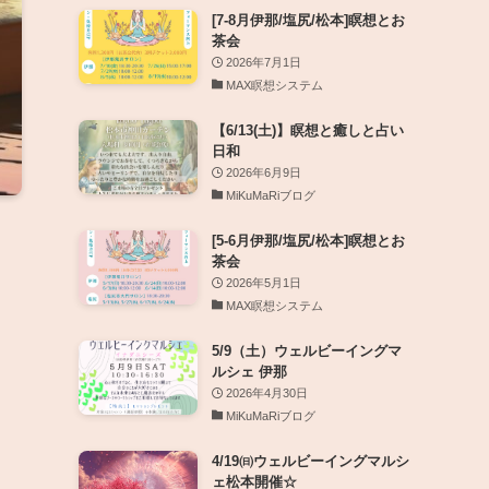
[7-8月伊那/塩尻/松本]瞑想とお
茶会
2026年7月1日
MAX瞑想システム
【6/13(土)】瞑想と癒しと占い
日和
2026年6月9日
MiKuMaRiブログ
[5-6月伊那/塩尻/松本]瞑想とお
茶会
2026年5月1日
MAX瞑想システム
5/9（土）ウェルビーイングマ
ルシェ 伊那
2026年4月30日
MiKuMaRiブログ
4/19㈰ウェルビーイングマルシ
ェ松本開催☆