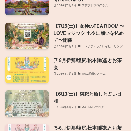
2026年7月7日
アデプトプログラム
【7/25(土)】女神のTEA ROOM 〜
LOVEマジック 七夕に願いを込め
て〜開催
2026年7月1日
エンソフィックレイヒーリング
[7-8月伊那/塩尻/松本]瞑想とお茶
会
2026年7月1日
MAX瞑想システム
【6/13(土)】瞑想と癒しと占い日
和
2026年6月9日
MiKuMaRiブログ
[5-6月伊那/塩尻/松本]瞑想とお茶