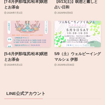
[7-8月伊那/塩尻/松本]瞑想
【6/13(土)】瞑想と癒しと
とお茶会
占い日和
2026年7月1日
2026年6月9日
[5-6月伊那/塩尻/松本]瞑想
5/9（土）ウェルビーイング
とお茶会
マルシェ 伊那
2026年5月1日
2026年4月30日
LINE公式アカウント