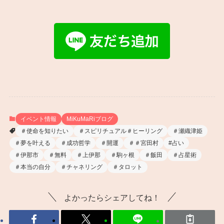
イベント情報
MiKuMaRiブログ
＃使命を知りたい
＃スピリチュアル＃ヒーリング
＃瀬織津姫
＃夢を叶える
＃成功哲学
＃開運
＃＃宮田村
#占い
＃伊那市
＃無料
＃上伊那
＃駒ヶ根
＃飯田
＃占星術
＃本当の自分
＃チャネリング
＃タロット
よかったらシェアしてね！