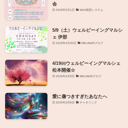
会
2026年5月1日
MAX瞑想システム
5/9（土）ウェルビーイングマルシ
ェ 伊那
2026年4月30日
MiKuMaRiブログ
4/19㈰ウェルビーイングマルシェ
松本開催☆
2026年4月8日
MiKuMaRiブログ
愛に傷つきすぎたあなたへ
2026年3月9日
チャネリング