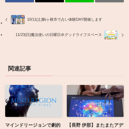
10/11(土)駒ヶ根市で占い体験DAY開催します
11/23(日)魔法使いの日曜日＠グッドライフスペース
関連記事
マインドリージョンで劇的
【長野 伊那】またまたアデ