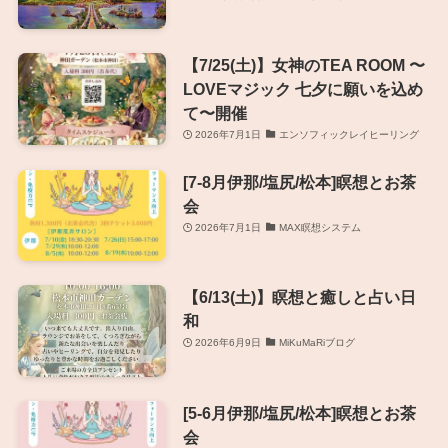
【7/25(土)】女神のTEA ROOM 〜
LOVEマジック 七夕に願いを込め
て〜開催
2026年7月1日
エンソフィックレイヒーリング
[7-8月伊那/塩尻/松本]瞑想とお茶
会
2026年7月1日
MAX瞑想システム
【6/13(土)】瞑想と癒しと占い日
和
2026年6月9日
MiKuMaRiブログ
[5-6月伊那/塩尻/松本]瞑想とお茶
会