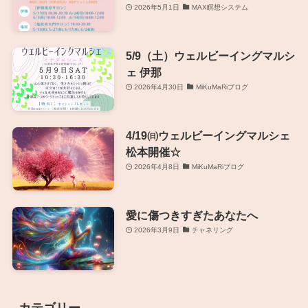
2026年5月1日
MAX瞑想システム
5/9（土）ウェルビーイングマルシ
ェ 伊那
2026年4月30日
MiKuMaRiブログ
4/19㈰ウェルビーイングマルシェ
松本開催☆
2026年4月8日
MiKuMaRiブログ
愛に傷つきすぎたあなたへ
2026年3月9日
チャネリング
カテゴリー