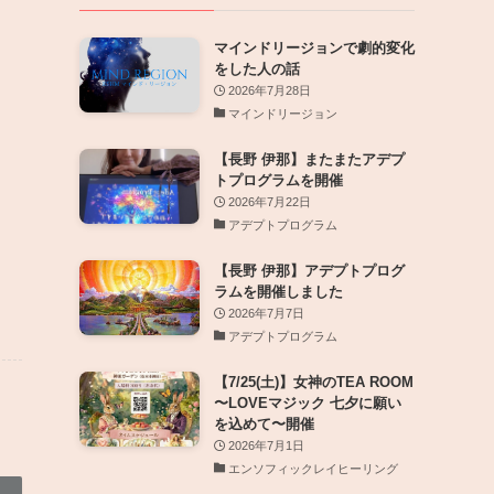
マインドリージョンで劇的変化
をした人の話
2026年7月28日
マインドリージョン
【長野 伊那】またまたアデプ
トプログラムを開催
2026年7月22日
アデプトプログラム
【長野 伊那】アデプトプログ
ラムを開催しました
2026年7月7日
アデプトプログラム
【7/25(土)】女神のTEA ROOM
〜LOVEマジック 七夕に願い
を込めて〜開催
2026年7月1日
エンソフィックレイヒーリング