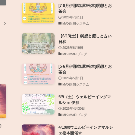
[7-8月伊那/塩尻/松本]瞑想とお
茶会
2026年7月1日
会
MAX瞑想システム
【6/13(土)】瞑想と癒しと占い
日和
2026年6月9日
MiKuMaRiブログ
[5-6月伊那/塩尻/松本]瞑想とお
茶会
2026年5月1日
MAX瞑想システム
5/9（土）ウェルビーイングマ
ルシェ 伊那
2026年4月30日
MiKuMaRiブログ
0
4/19㈰ウェルビーイングマルシ
ェ松本開催☆