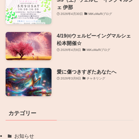
ェ 伊那
2026年4月30日
MiKuMaRiブログ
4/19㈰ウェルビーイングマルシェ
松本開催☆
2026年4月8日
MiKuMaRiブログ
愛に傷つきすぎたあなたへ
2026年3月9日
チャネリング
カテゴリー
お知らせ