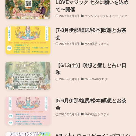
LOVEマジック 七夕に願いを込め
て〜開催
2026年7月1日
エンソフィックレイヒーリング
[7-8月伊那/塩尻/松本]瞑想とお茶
会
2026年7月1日
MAX瞑想システム
【6/13(土)】瞑想と癒しと占い日
和
2026年6月9日
MiKuMaRiブログ
[5-6月伊那/塩尻/松本]瞑想とお茶
会
2026年5月1日
MAX瞑想システム
5/9（土）ウェルビーイングマルシ