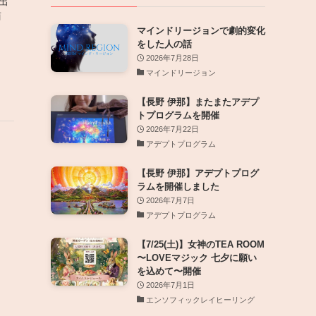
出
商
マインドリージョンで劇的変化
をした人の話
2026年7月28日
マインドリージョン
【長野 伊那】またまたアデプ
トプログラムを開催
2026年7月22日
アデプトプログラム
【長野 伊那】アデプトプログ
ラムを開催しました
2026年7月7日
アデプトプログラム
【7/25(土)】女神のTEA ROOM
〜LOVEマジック 七夕に願い
を込めて〜開催
2026年7月1日
エンソフィックレイヒーリング