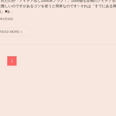
されたのが「アイデア出し1000本ノック！」1000個も企画のアイデアを
は難しいのですがあるコツを使うと簡単なのです✨それは「すでにある
」✖þ...
6年2月16日
1