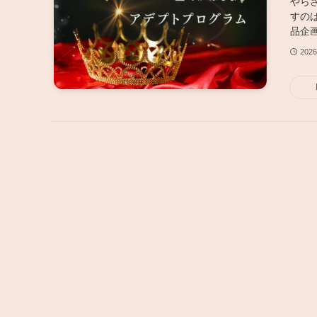
やら
すの
品企画
202